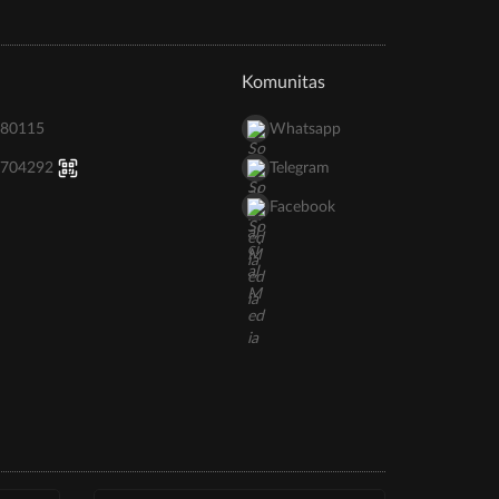
Komunitas
80115
Whatsapp
704292
Telegram
Facebook