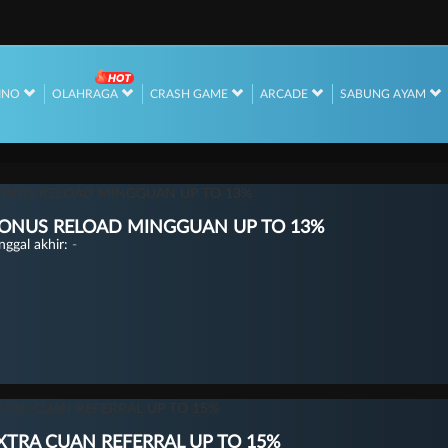
SINO
OLAHRAGA
CRASH GAME
ARCADE
SABUNG AYAM
ONUS RELOAD MINGGUAN UP TO 13%
nggal akhir:
-
XTRA CUAN REFERRAL UP TO 15%