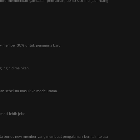
bantu memberikan gambaran permainan, demo slot menjadi ruang
s new member 30% untuk pengguna baru.
 ingin dimainkan.
inan sebelum masuk ke mode utama.
si lebih jelas.
, serta bonus new member yang membuat pengalaman bermain terasa