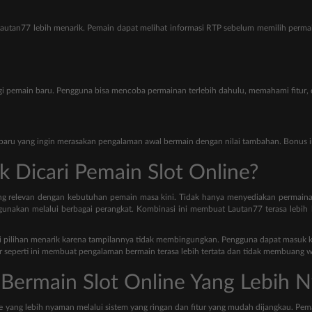
Lautan77 lebih menarik. Pemain dapat melihat informasi RTP sebelum memilih permain
gi pemain baru. Pengguna bisa mencoba permainan terlebih dahulu, memahami fitur, 
yang ingin merasakan pengalaman awal bermain dengan nilai tambahan. Bonus ini m
Dicari Pemain Slot Online?
ng relevan dengan kebutuhan pemain masa kini. Tidak hanya menyediakan permainan
gunakan melalui berbagai perangkat. Kombinasi ini membuat Lautan77 terasa lebi
lihan menarik karena tampilannya tidak membingungkan. Pengguna dapat masuk ke 
r seperti ini membuat pengalaman bermain terasa lebih tertata dan tidak membuang w
 Bermain Slot Online Yang Lebih 
 yang lebih nyaman melalui sistem yang ringan dan fitur yang mudah dijangkau. 