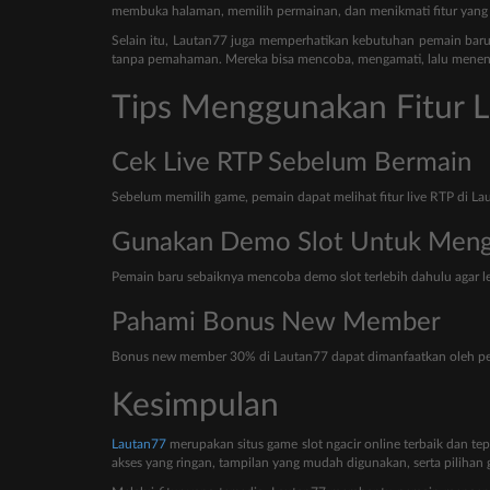
membuka halaman, memilih permainan, dan menikmati fitur yang t
Selain itu, Lautan77 juga memperhatikan kebutuhan pemain baru
tanpa pemahaman. Mereka bisa mencoba, mengamati, lalu menent
Tips Menggunakan Fitur 
Cek Live RTP Sebelum Bermain
Sebelum memilih game, pemain dapat melihat fitur live RTP di 
Gunakan Demo Slot Untuk Men
Pemain baru sebaiknya mencoba demo slot terlebih dahulu agar le
Pahami Bonus New Member
Bonus new member 30% di Lautan77 dapat dimanfaatkan oleh peng
Kesimpulan
Lautan77
merupakan situs game slot ngacir online terbaik dan 
akses yang ringan, tampilan yang mudah digunakan, serta pilihan 