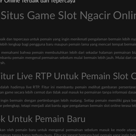
ir Online Terbaik dan Tepercaya
 Situs Game Slot Ngacir Onli
terbaik dan tepercaya untuk pemain yang ingin menikmati pengalaman bermain lebih nya
bih lengkap bagi pengguna baru maupun pemain lama yang mencari tempat bermain d
77 memahami bahwa pemain membutuhkan lebih dari sekadar halaman permainan bias
 membantu pemain mengenal permainan sebelum mulai bermain lebih jauh. Mulai dari 
rah.
tur Live RTP Untuk Pemain Slot 
dalah hadirnya live RTP. Fitur ini membantu pemain melihat gambaran persentase
an game secara lebih cermat dan tidak asal masuk ke permainan tanpa informasi dasar
 ingin bermain dengan pertimbangan lebih matang. Setiap pemain memiliki gaya 
ar pelengkap, tetapi menjadi alat bantu agar pengalaman bermain slot online terasa l
k Untuk Pemain Baru
nakan oleh pemain baru untuk mengenal permainan sebelum masuk ke mode utama
mainan tanpa harus terburu-buru. Fitur ini sangat berguna bagi pemain yang ingin be