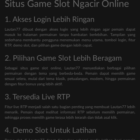
Situs Game Slot Ngacir Online
1. Akses Login Lebih Ringan
Lautan77 dibuat dengan akses login yang lebih ringan agar pemain dapat
masuk ke halaman permainan tanpa hambatan berlebihan. Tampilan yang
sederhana membantu pengguna menemukan menu utama, tombol login, fitur
RTP, demo slot, dan pilihan game dengan lebih cepat.
2. Pilihan Game Slot Lebih Beragam
Sebagai situs game slot online, Lautan77 menyediakan berbagai pilihan
permainan dengan tema yang berbeda-beda. Pemain dapat memilih game
sesuai selera, mulai dari tema klasik, petualangan, modern, hingga permainan
dengan fitur bonus yang lebih aktif.
3. Tersedia Live RTP
Fitur live RTP menjadi salah satu bagian penting yang membuat Lautan77 lebih
menarik. Pemain dapat melihat informasi RTP sebelum memilih permainan,
sehingga proses memilih game terasa lebih terarah dan tidak asal klik.
4. Demo Slot Untuk Latihan