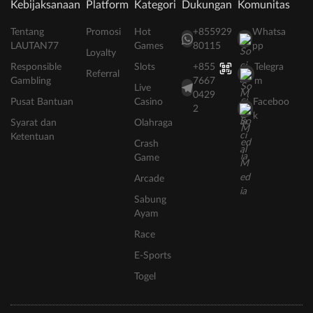
Kebijaksanaan
Platform
Kategori
Dukungan
Komunitas
Tentang
Promosi
Hot
+855929
Whatsa
LAUTAN77
Games
80115
pp
Loyalty
Responsible
Slots
+855
Telegra
Referral
Gambling
7667
m
Live
0429
Pusat Bantuan
Casino
Faceboo
2
k
Syarat dan
Olahraga
Ketentuan
Crash
Game
Arcade
Sabung
Ayam
Race
E-Sports
Togel