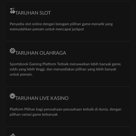
TARUHAN SLOT
Penyedia slot online dengan beragam pilihan game menarik yang
memudahkan pemain untuk mencapai jackpot
TARUHAN OLAHRAGA
Sportsbook Gaming Platform Terbaik menawarkan lebih banyak game,
odds yang lebih tinggi, dan menyediakan pilihan yang lebih banyak
untuk pemain.
TARUHAN LIVE KASINO
Platform Pilihan bagi perusahaan-perusahaan terbaik di dunia, dengan
pilihan variasi game terbanyak