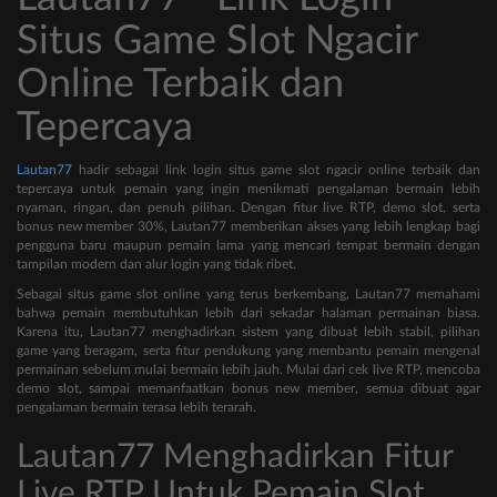
Situs Game Slot Ngacir
Online Terbaik dan
Tepercaya
Lautan77
hadir sebagai link login situs game slot ngacir online terbaik dan
tepercaya untuk pemain yang ingin menikmati pengalaman bermain lebih
nyaman, ringan, dan penuh pilihan. Dengan fitur live RTP, demo slot, serta
bonus new member 30%, Lautan77 memberikan akses yang lebih lengkap bagi
pengguna baru maupun pemain lama yang mencari tempat bermain dengan
tampilan modern dan alur login yang tidak ribet.
Sebagai situs game slot online yang terus berkembang, Lautan77 memahami
bahwa pemain membutuhkan lebih dari sekadar halaman permainan biasa.
Karena itu, Lautan77 menghadirkan sistem yang dibuat lebih stabil, pilihan
game yang beragam, serta fitur pendukung yang membantu pemain mengenal
permainan sebelum mulai bermain lebih jauh. Mulai dari cek live RTP, mencoba
demo slot, sampai memanfaatkan bonus new member, semua dibuat agar
pengalaman bermain terasa lebih terarah.
Lautan77 Menghadirkan Fitur
Live RTP Untuk Pemain Slot