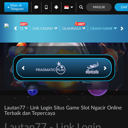
Main di
MASUK
DAF
Telegram
AMES
SLOTS
LIVE CASINO
OLAHRAGA
CRASH GAME
AR
Lautan77 - Link Login Situs Game Slot Ngacir Online
Terbaik dan Tepercaya
Lautan77 - Link Login