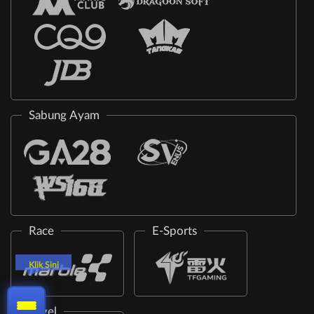
Sabung Ayam
Race
E-Sports
Klik Sini
Togel