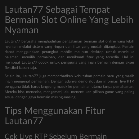
Lautan77 Sebagai Tempat
Bermain Slot Online Yang Lebih
Nyaman
Lautan77 berusaha menghadirkan pengalaman bermain slot online yang lebih
nyaman melalui sistem yang ringan dan fitur yang mudah dijangkau. Pemain
dapat menggunakan perangkat mobile maupun desktop untuk membuka
halaman, memilih permainan, dan menikmati fitur yang tersedia. Hal ini
membuat Lautan77 cocok untuk pengguna yang ingin bermain dengan akses
fleksibel kapan saja.
Selain itu, Lautan77 juga memperhatikan kebutuhan pemain baru yang masih
ingin mengenal permainan. Dengan adanya demo slot dan informasi live RTP,
pengguna tidak harus langsung masuk ke permainan utama tanpa pemahaman.
Mereka bisa mencoba, mengamati, lalu menentukan pilihan game yang paling
sesuai dengan gaya bermain masing-masing.
Tips Menggunakan Fitur
Lautan77
Cek Live RTP Sebelum Bermain