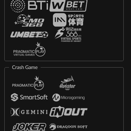
Crash Game