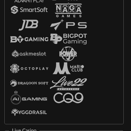
Live Casino