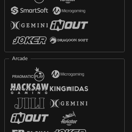
Arcade