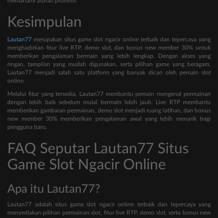
memahami aturan promosi.
Kesimpulan
Lautan77
merupakan situs game slot ngacir online terbaik dan tepercaya yang
menghadirkan fitur live RTP, demo slot, dan bonus new member 30% untuk
memberikan pengalaman bermain yang lebih lengkap. Dengan akses yang
ringan, tampilan yang mudah digunakan, serta pilihan game yang beragam,
Lautan77 menjadi salah satu platform yang banyak dicari oleh pemain slot
online.
Melalui fitur yang tersedia, Lautan77 membantu pemain mengenal permainan
dengan lebih baik sebelum mulai bermain lebih jauh. Live RTP membantu
memberikan gambaran permainan, demo slot menjadi ruang latihan, dan bonus
new member 30% memberikan pengalaman awal yang lebih menarik bagi
pengguna baru.
FAQ Seputar Lautan77 Situs
Game Slot Ngacir Online
Apa itu Lautan77?
Lautan77 adalah situs game slot ngacir online terbaik dan tepercaya yang
menyediakan pilihan permainan slot, fitur live RTP, demo slot, serta bonus new