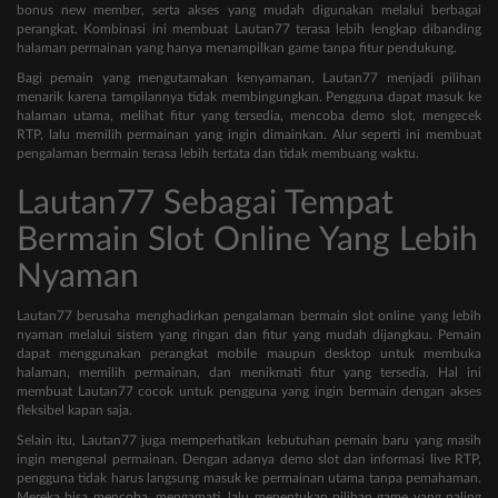
bonus new member, serta akses yang mudah digunakan melalui berbagai
perangkat. Kombinasi ini membuat Lautan77 terasa lebih lengkap dibanding
halaman permainan yang hanya menampilkan game tanpa fitur pendukung.
Bagi pemain yang mengutamakan kenyamanan, Lautan77 menjadi pilihan
menarik karena tampilannya tidak membingungkan. Pengguna dapat masuk ke
halaman utama, melihat fitur yang tersedia, mencoba demo slot, mengecek
RTP, lalu memilih permainan yang ingin dimainkan. Alur seperti ini membuat
pengalaman bermain terasa lebih tertata dan tidak membuang waktu.
Lautan77 Sebagai Tempat
Bermain Slot Online Yang Lebih
Nyaman
Lautan77 berusaha menghadirkan pengalaman bermain slot online yang lebih
nyaman melalui sistem yang ringan dan fitur yang mudah dijangkau. Pemain
dapat menggunakan perangkat mobile maupun desktop untuk membuka
halaman, memilih permainan, dan menikmati fitur yang tersedia. Hal ini
membuat Lautan77 cocok untuk pengguna yang ingin bermain dengan akses
fleksibel kapan saja.
Selain itu, Lautan77 juga memperhatikan kebutuhan pemain baru yang masih
ingin mengenal permainan. Dengan adanya demo slot dan informasi live RTP,
pengguna tidak harus langsung masuk ke permainan utama tanpa pemahaman.
Mereka bisa mencoba, mengamati, lalu menentukan pilihan game yang paling