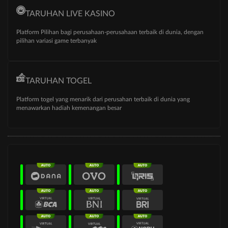
TARUHAN LIVE KASINO
Platform Pilihan bagi perusahaan-perusahaan terbaik di dunia, dengan
pilihan variasi game terbanyak
TARUHAN TOGEL
Platform togel yang menarik dari perusahan terbaik di dunia yang
menawarkan hadiah kemenangan besar