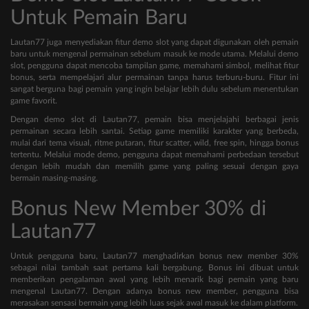
Untuk Pemain Baru
Lautan77 juga menyediakan fitur demo slot yang dapat digunakan oleh pemain
baru untuk mengenal permainan sebelum masuk ke mode utama. Melalui demo
slot, pengguna dapat mencoba tampilan game, memahami simbol, melihat fitur
bonus, serta mempelajari alur permainan tanpa harus terburu-buru. Fitur ini
sangat berguna bagi pemain yang ingin belajar lebih dulu sebelum menentukan
game favorit.
Dengan demo slot di Lautan77, pemain bisa menjelajahi berbagai jenis
permainan secara lebih santai. Setiap game memiliki karakter yang berbeda,
mulai dari tema visual, ritme putaran, fitur scatter, wild, free spin, hingga bonus
tertentu. Melalui mode demo, pengguna dapat memahami perbedaan tersebut
dengan lebih mudah dan memilih game yang paling sesuai dengan gaya
bermain masing-masing.
Bonus New Member 30% di
Lautan77
Untuk pengguna baru, Lautan77 menghadirkan bonus new member 30%
sebagai nilai tambah saat pertama kali bergabung. Bonus ini dibuat untuk
memberikan pengalaman awal yang lebih menarik bagi pemain yang baru
mengenal Lautan77. Dengan adanya bonus new member, pengguna bisa
merasakan sensasi bermain yang lebih luas sejak awal masuk ke dalam platform.