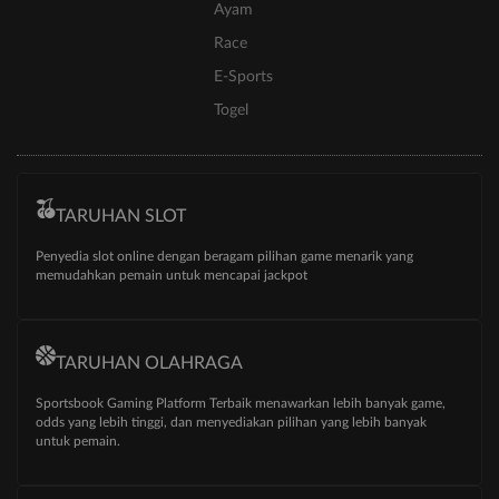
Ayam
Race
E-Sports
Togel
TARUHAN SLOT
Penyedia slot online dengan beragam pilihan game menarik yang
memudahkan pemain untuk mencapai jackpot
TARUHAN OLAHRAGA
Sportsbook Gaming Platform Terbaik menawarkan lebih banyak game,
odds yang lebih tinggi, dan menyediakan pilihan yang lebih banyak
untuk pemain.