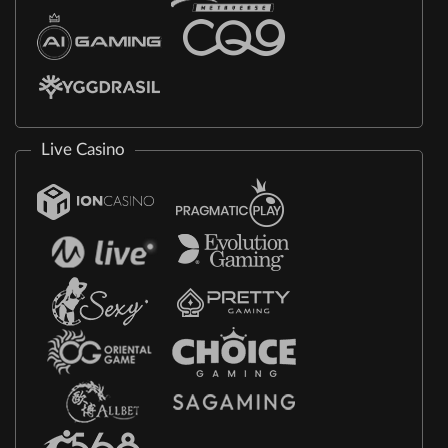
Live Casino