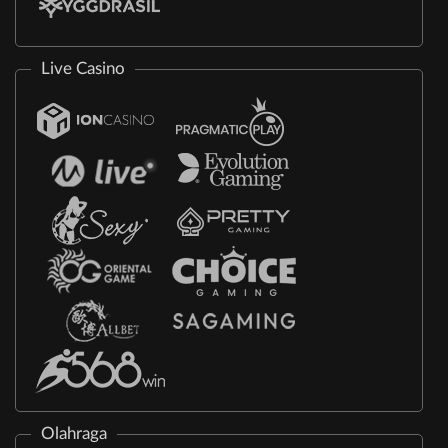
Live Casino
Olahraga