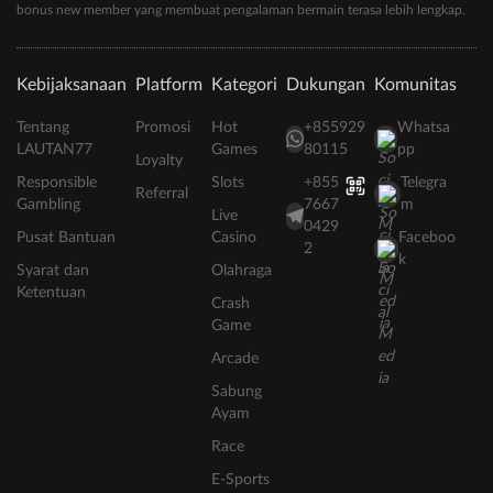
bonus new member yang membuat pengalaman bermain terasa lebih lengkap.
Kebijaksanaan
Platform
Kategori
Dukungan
Komunitas
Tentang
Promosi
Hot
+855929
Whatsa
LAUTAN77
Games
80115
pp
Loyalty
Responsible
Slots
+855
Telegra
Referral
Gambling
7667
m
Live
0429
Pusat Bantuan
Casino
Faceboo
2
k
Syarat dan
Olahraga
Ketentuan
Crash
Game
Arcade
Sabung
Ayam
Race
E-Sports