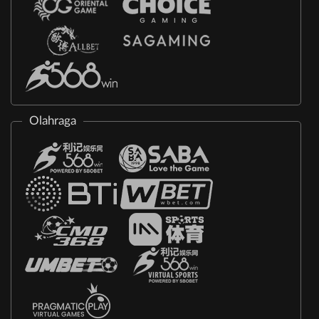
Olahraga