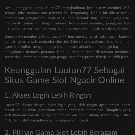
Untuk pengguna baru, Lautan77 menghadirkan bonus new member 30%
sebagai nilai tambah saat pertama kali bergabung. Bonus ini dibuat untuk
memberikan pengalaman awal yang lebih menarik bagi pemain yang baru
mengenal Lautan77. Dengan adanya bonus new member, pengguna bisa
merasakan sensasi bermain yang lebih luas sejak awal masuk ke dalam platform.
Bonus new member 30% di Lautan77 juga menjadi salah satu alasan banyak
pemain baru tertarik mencoba situs ini. Selain mendapatkan akses ke pilihan
game slot online, pengguna juga bisa memanfaatkan bonus sebagai bagian dari
pengalaman bermain pertama. Namun, pemain tetap disarankan membaca
syarat dan ketentuan bonus agar penggunaan fitur promosi berjalan lebih jelas.
Keunggulan Lautan77 Sebagai
Situs Game Slot Ngacir Online
1. Akses Login Lebih Ringan
Lautan77 dibuat dengan akses login yang lebih ringan agar pemain dapat
masuk ke halaman permainan tanpa hambatan berlebihan. Tampilan yang
sederhana membantu pengguna menemukan menu utama, tombol login, fitur
RTP, demo slot, dan pilihan game dengan lebih cepat.
2. Pilihan Game Slot Lebih Beragam