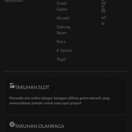
Ketentuan
Crash
Game
Arcade
Sabung
Ayam
Race
E-Sports
Togel
TARUHAN SLOT
Penyedia slot online dengan beragam pilihan game menarik yang
memudahkan pemain untuk mencapai jackpot
TARUHAN OLAHRAGA