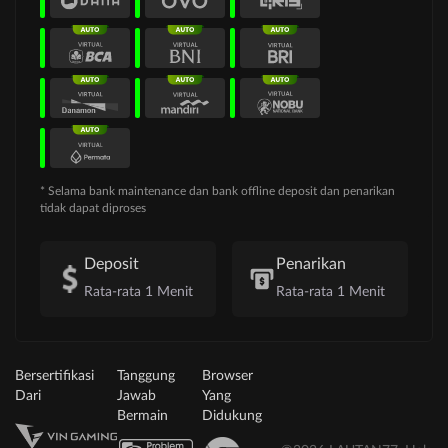
* Selama bank maintenance dan bank offline deposit dan penarikan
tidak dapat diproses
Deposit
Penarikan
Rata-rata 1 Menit
Rata-rata 1 Menit
Bersertifikasi
Tanggung
Browser
Dari
Jawab
Yang
Bermain
Didukung