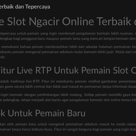
Terbaik dan Tepercaya
 Slot Ngacir Online Terbaik
n tepercaya untuk pemain yang ingin menikmati pengalaman bermain lebih nyaman, ri
engkap bagi pengguna baru maupun pemain lama yang mencari tempat bermain dengan
77 memahami bahwa pemain membutuhkan lebih dari sekadar halaman permainan bias
 membantu pemain mengenal permainan sebelum mulai bermain lebih jauh. Mulai dari 
rah.
tur Live RTP Untuk Pemain Slot 
dalah hadirnya live RTP. Fitur ini membantu pemain melihat gambaran persentase
an game secara lebih cermat dan tidak asal masuk ke permainan tanpa informasi dasar
 ingin bermain dengan pertimbangan lebih matang. Setiap pemain memiliki gaya 
ar pelengkap, tetapi menjadi alat bantu agar pengalaman bermain slot online terasa l
k Untuk Pemain Baru
nakan oleh pemain baru untuk mengenal permainan sebelum masuk ke mode utama
mainan tanpa harus terburu-buru. Fitur ini sangat berguna bagi pemain yang ingin be