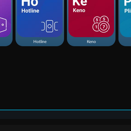
Hotline
Keno