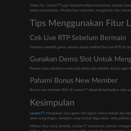
Selain itu, Lautan77 juga memperhatikan kebutuhan pemain baru
tanpa pemahaman. Mereka bisa mencoba, mengamati, lalu menent
Tips Menggunakan Fitur 
Cek Live RTP Sebelum Bermain
Sebelum memilih game, pemain dapat melihat fitur live RTP di 
Gunakan Demo Slot Untuk Men
Pemain baru sebaiknya mencoba demo slot terlebih dahulu agar le
Pahami Bonus New Member
Bonus new member 30% di Lautan77 dapat dimanfaatkan oleh peng
Kesimpulan
Lautan77
merupakan situs game slot ngacir online terbaik dan 
akses yang ringan, tampilan yang mudah digunakan, serta pilihan 
Melalui fitur yang tersedia, Lautan77 membantu pemain menge
latihan, dan bonus new member 30% memberikan pengalaman awal