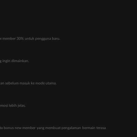
s new member 30% untuk pengguna baru.
 ingin dimainkan.
inan sebelum masuk ke mode utama.
si lebih jelas.
, serta bonus new member yang membuat pengalaman bermain terasa