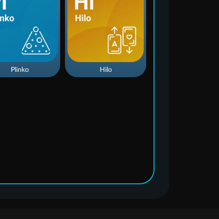
Plinko
Hilo