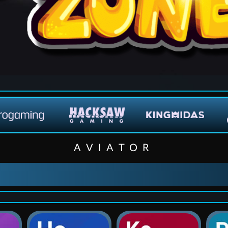
AVIATOR