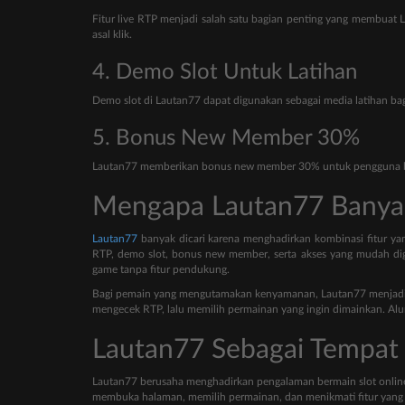
Fitur live RTP menjadi salah satu bagian penting yang membuat 
asal klik.
4. Demo Slot Untuk Latihan
Demo slot di Lautan77 dapat digunakan sebagai media latihan ba
5. Bonus New Member 30%
Lautan77 memberikan bonus new member 30% untuk pengguna baru 
Mengapa Lautan77 Banyak 
Lautan77
banyak dicari karena menghadirkan kombinasi fitur ya
RTP, demo slot, bonus new member, serta akses yang mudah di
game tanpa fitur pendukung.
Bagi pemain yang mengutamakan kenyamanan, Lautan77 menjadi pi
mengecek RTP, lalu memilih permainan yang ingin dimainkan. Alu
Lautan77 Sebagai Tempat
Lautan77 berusaha menghadirkan pengalaman bermain slot online
membuka halaman, memilih permainan, dan menikmati fitur yang t