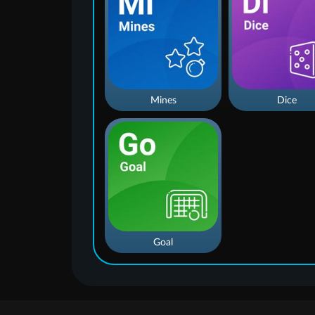
Mines
Dice
Goal