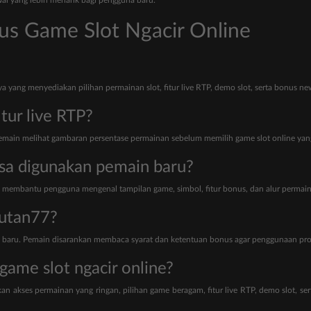
us Game Slot Ngacir Online
caya yang menyediakan pilihan permainan slot, fitur live RTP, demo slot, serta bonu
tur live RTP?
emain melihat gambaran persentase permainan sebelum memilih game slot online yang
sa digunakan pemain baru?
a membantu pengguna mengenal tampilan game, simbol, fitur bonus, dan alur perma
utan77?
ru. Pemain disarankan membaca syarat dan ketentuan bonus agar penggunaan promo
game slot ngacir online?
rkan akses permainan yang ringan, pilihan game beragam, fitur live RTP, demo slot