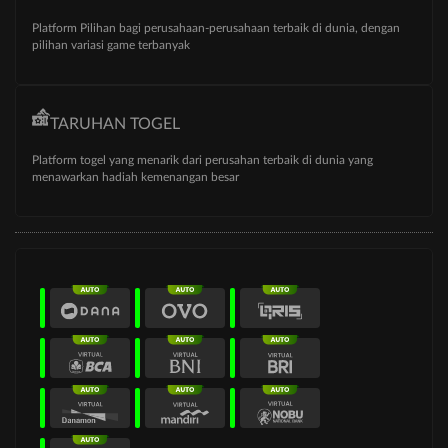
Platform Pilihan bagi perusahaan-perusahaan terbaik di dunia, dengan
pilihan variasi game terbanyak
TARUHAN TOGEL
Platform togel yang menarik dari perusahan terbaik di dunia yang
menawarkan hadiah kemenangan besar