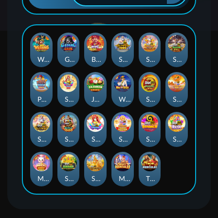
Wukong - Black Scatter
Goyang Gaib
Bang Gacor 1000
Slot88 Olympus 1000
Slot88 Gates of Olympus Super Scatter
Slot88 Mahjong Wins 3 Black Scatter
Pirate Quest 1000
Starlight Princess 1000
JaJanan Pasar
Way of Ninja
Slot88 Mahjong Wins 2
Slot88 Sweet Bonanza 1000
Slot88 Olympus
Slot88 Gates of Gatot Kaca 1000
Slot88 Princess
Slot88 Sweet Bonanza Super Scatter
Slot88 Bonanza
Slot88 Rush
Mochi Mania 1000
Slot88 Gems
Slot88 Wisdom of Athena 1000
Mighty Hercules
Thor vs Hercules