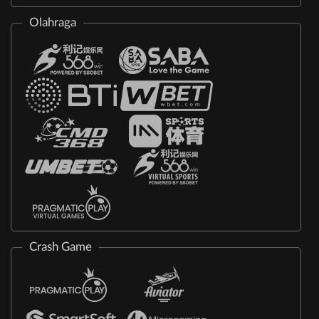
Olahraga
Crash Game