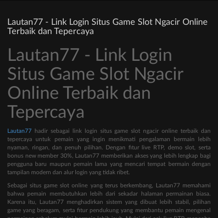
Lautan77 - Link Login Situs Game Slot Ngacir Online
Terbaik dan Tepercaya
Lautan77 - Link Login
Situs Game Slot Ngacir
Online Terbaik dan
Tepercaya
Lautan77
hadir sebagai link login situs game slot ngacir online terbaik dan
tepercaya untuk pemain yang ingin menikmati pengalaman bermain lebih
nyaman, ringan, dan penuh pilihan. Dengan fitur live RTP, demo slot, serta
bonus new member 30%, Lautan77 memberikan akses yang lebih lengkap bagi
pengguna baru maupun pemain lama yang mencari tempat bermain dengan
tampilan modern dan alur login yang tidak ribet.
Sebagai situs game slot online yang terus berkembang, Lautan77 memahami
bahwa pemain membutuhkan lebih dari sekadar halaman permainan biasa.
Karena itu, Lautan77 menghadirkan sistem yang dibuat lebih stabil, pilihan
game yang beragam, serta fitur pendukung yang membantu pemain mengenal