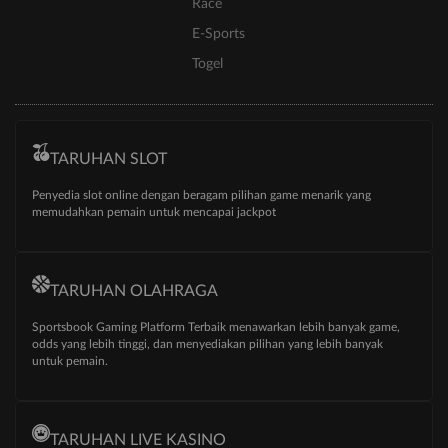
Race
E-Sports
Togel
TARUHAN SLOT
Penyedia slot online dengan beragam pilihan game menarik yang
memudahkan pemain untuk mencapai jackpot
TARUHAN OLAHRAGA
Sportsbook Gaming Platform Terbaik menawarkan lebih banyak game,
odds yang lebih tinggi, dan menyediakan pilihan yang lebih banyak
untuk pemain.
TARUHAN LIVE KASINO