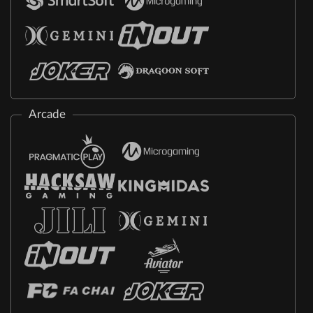
Arcade