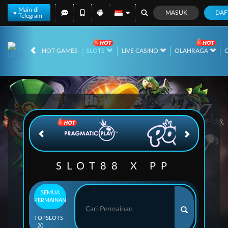
Main di
MASUK
DAF
Telegram
IDR
12,687,975,
HOT GAMES
SLOTS
LIVE CASINO
OLAHRAGA
SLOT88 X PP
SEMUA
PERMAINAN
TOP
SLOTS
20