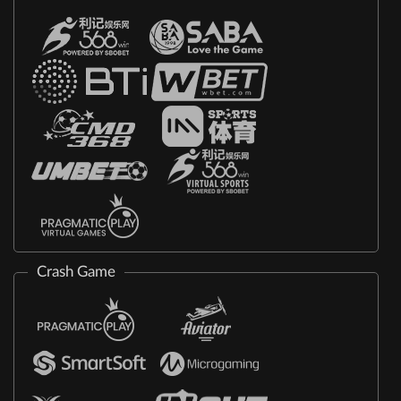
Crash Game