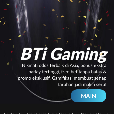
BTi Gaming
Nikmati odds terbaik di Asia, bonus ekstra
parlay tertinggi, free bet tanpa batas &
promo eksklusif. Gamifikasi membuat setiap
taruhan jadi makin seru!
MAIN