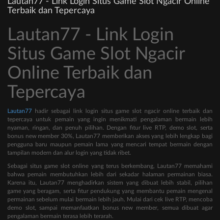
Lautan77 - Link Login Situs Game Slot Ngacir Online
Terbaik dan Tepercaya
Lautan77 - Link Login
Situs Game Slot Ngacir
Online Terbaik dan
Tepercaya
Lautan77
hadir sebagai link login situs game slot ngacir online terbaik dan
tepercaya untuk pemain yang ingin menikmati pengalaman bermain lebih
nyaman, ringan, dan penuh pilihan. Dengan fitur live RTP, demo slot, serta
bonus new member 30%, Lautan77 memberikan akses yang lebih lengkap bagi
pengguna baru maupun pemain lama yang mencari tempat bermain dengan
tampilan modern dan alur login yang tidak ribet.
Sebagai situs game slot online yang terus berkembang, Lautan77 memahami
bahwa pemain membutuhkan lebih dari sekadar halaman permainan biasa.
Karena itu, Lautan77 menghadirkan sistem yang dibuat lebih stabil, pilihan
game yang beragam, serta fitur pendukung yang membantu pemain mengenal
permainan sebelum mulai bermain lebih jauh. Mulai dari cek live RTP, mencoba
demo slot, sampai memanfaatkan bonus new member, semua dibuat agar
pengalaman bermain terasa lebih terarah.