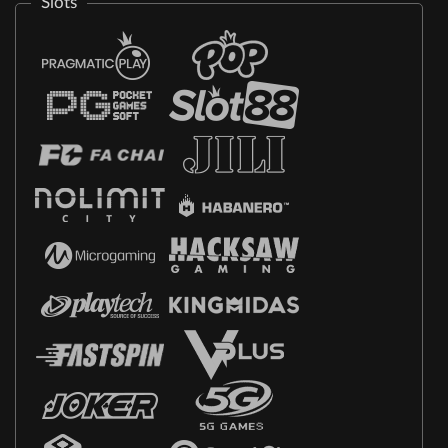
Slots